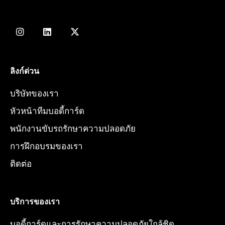
I
L
X
n
i
-
s
n
t
t
k
w
a
e
i
g
d
t
ลิงก์ด่วน
r
i
t
a
n
e
บริษัทของเรา
m
r
หัวหน้าทีมบอดี้การ์ด
พนักงานขับรถรักษาความปลอดภัย
การฝึกอบรมของเรา
ติดต่อ
บริการของเรา
บอดี้การ์ดและการรักษาความปลอดภัยใกล้ชิด