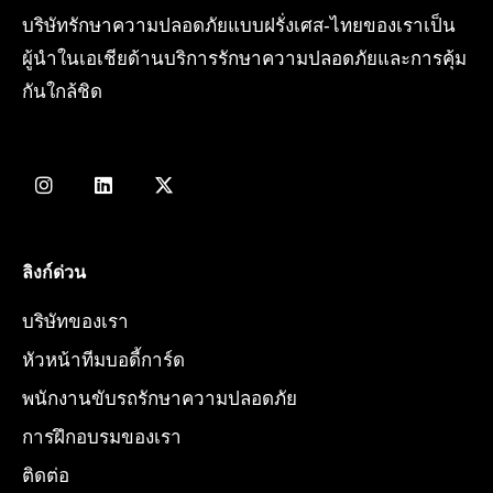
บริษัทรักษาความปลอดภัยแบบฝรั่งเศส-ไทยของเราเป็น
ผู้นำในเอเชียด้านบริการรักษาความปลอดภัยและการคุ้ม
กันใกล้ชิด
I
L
X
n
i
-
s
n
t
t
k
w
a
e
i
g
d
t
ลิงก์ด่วน
r
i
t
a
n
e
บริษัทของเรา
m
r
หัวหน้าทีมบอดี้การ์ด
พนักงานขับรถรักษาความปลอดภัย
การฝึกอบรมของเรา
ติดต่อ