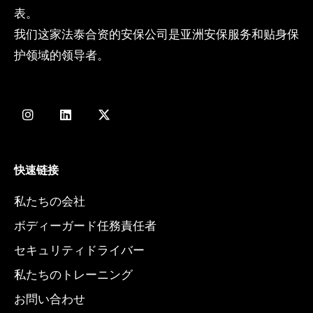
表。
我们这家法泰合资的安保公司是亚洲安保服务和贴身保
护领域的领导者。
I
L
X
n
i
-
s
n
t
t
k
w
a
e
i
g
d
t
快速链接
r
i
t
a
n
e
私たちの会社
m
r
ボディーガード任務責任者
セキュリティドライバー
私たちのトレーニング
お問い合わせ