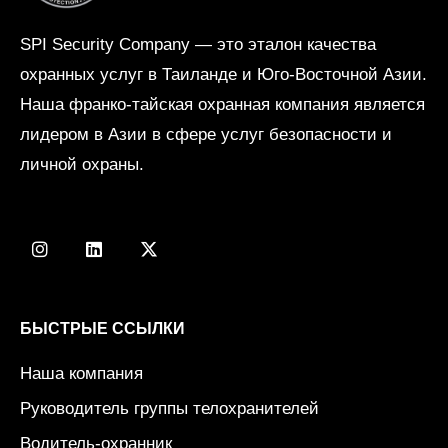
a
r
SPI Security Company — это эталон качества
t
охранных услуг в Таиланде и Юго-Восточной Азии.
i
Наша франко-тайская охранная компания является
c
лидером в Азии в сфере услуг безопасности и
u
личной охраны.
l
i
I
L
X
e
n
i
-
s
n
t
r
t
k
w
a
e
i
g
d
t
БЫСТРЫЕ ССЫЛКИ
r
i
t
a
n
e
Наша компания
m
r
Руководитель группы телохранителей
Водитель-охранник