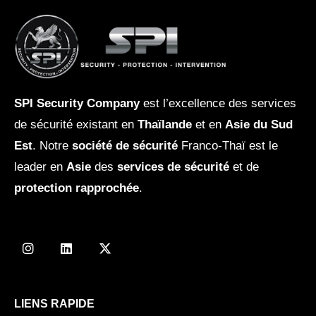
SPI Security Company
est l’excellence des services
de sécurité existant en
Thaïlande
et en
Asie du Sud
Est
. Notre
société de sécurité
Franco-Thaï est le
leader en
Asie
des
services de sécurité
et de
protection rapprochée
.
I
L
X
n
i
-
s
n
t
t
k
w
a
e
i
g
d
t
LIENS RAPIDE
r
i
t