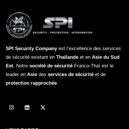
SPI Security Company
est l’excellence des services
de sécurité existant en
Thaïlande
et en
Asie du Sud
Est
. Notre
société de sécurité
Franco-Thaï est le
leader en
Asie
des
services de sécurité
et de
protection rapprochée
.
I
L
X
n
i
-
s
n
t
t
k
w
a
e
i