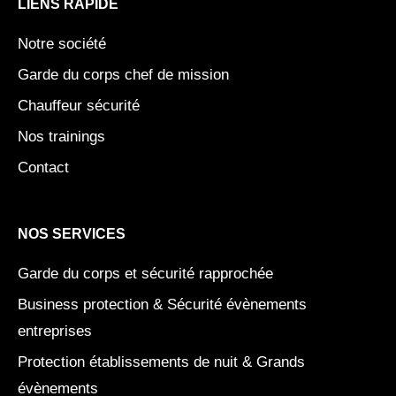
g
d
t
LIENS RAPIDE
r
i
t
a
n
e
Notre société
m
r
Garde du corps chef de mission
Chauffeur sécurité
Nos trainings
Contact
NOS SERVICES
Garde du corps et sécurité rapprochée
Business protection & Sécurité évènements
entreprises
Protection établissements de nuit & Grands
évènements