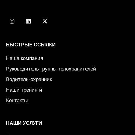
I
L
X
n
i
-
s
n
t
t
k
w
a
e
i
g
d
t
БЫСТРЫЕ ССЫЛКИ
r
i
t
a
n
e
Наша компания
m
r
Руководитель группы телохранителей
Водитель-охранник
Наши тренинги
Контакты
НАШИ УСЛУГИ