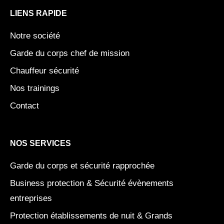
a
e
i
g
d
t
LIENS RAPIDE
r
i
t
a
n
e
Notre société
m
r
Garde du corps chef de mission
Chauffeur sécurité
Nos trainings
Contact
NOS SERVICES
Garde du corps et sécurité rapprochée
Business protection & Sécurité évènements
entreprises
Protection établissements de nuit & Grands