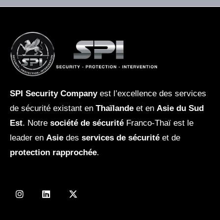
SPI Security Company
est l’excellence des services
de sécurité existant en
Thaïlande
et en
Asie du Sud
Est
. Notre
société de sécurité
Franco-Thaï est le
leader en
Asie
des
services de sécurité
et de
protection rapprochée
.
I
L
X
n
i
-
s
n
t
t
k
w