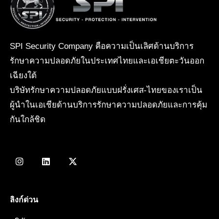
SPI Security Company คือความเป็นเลิศด้านบริการ
รักษาความปลอดภัยในประเทศไทยและเอเชียตะวันออก
เฉียงใต้
บริษัทรักษาความปลอดภัยแบบฝรั่งเศส-ไทยของเราเป็น
ผู้นำในเอเชียด้านบริการรักษาความปลอดภัยและการคุ้ม
กันใกล้ชิด
I
L
X
n
i
-
s
n
t
t
k
w
a
e
i
g
d
t
ลิงก์ด่วน
r
i
t
a
n
e