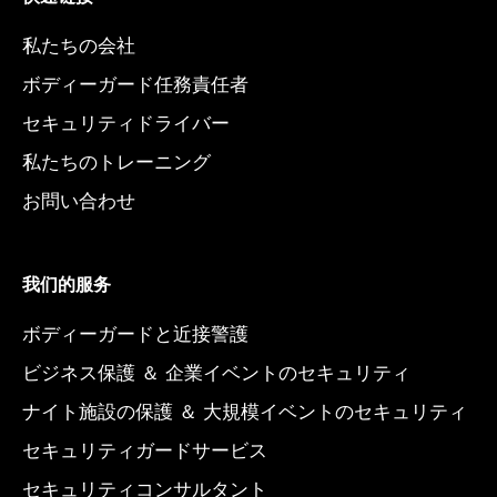
r
i
t
a
n
e
私たちの会社
m
r
ボディーガード任務責任者
セキュリティドライバー
私たちのトレーニング
お問い合わせ
我们的服务
ボディーガードと近接警護
ビジネス保護 ＆ 企業イベントのセキュリティ
ナイト施設の保護 ＆ 大規模イベントのセキュリティ
セキュリティガードサービス
セキュリティコンサルタント