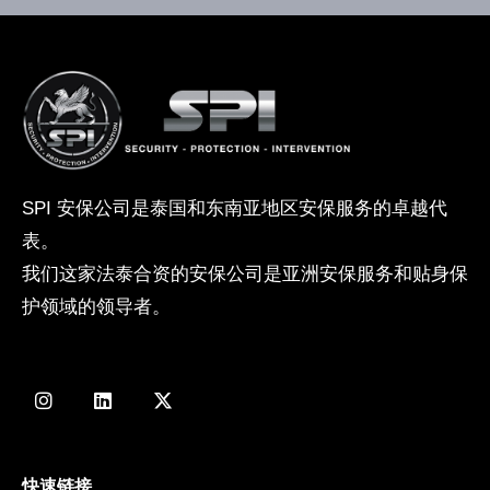
SPI 安保公司是泰国和东南亚地区安保服务的卓越代
表。
我们这家法泰合资的安保公司是亚洲安保服务和贴身保
护领域的领导者。
I
L
X
n
i
-
s
n
t
t
k
w
a
e
i
g
d
t
快速链接