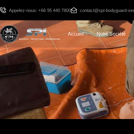
Skip
Appelez-nous: +66 95 440 7800
contact@spi-bodyguard-sec
to
content
Accueil
Notre Société