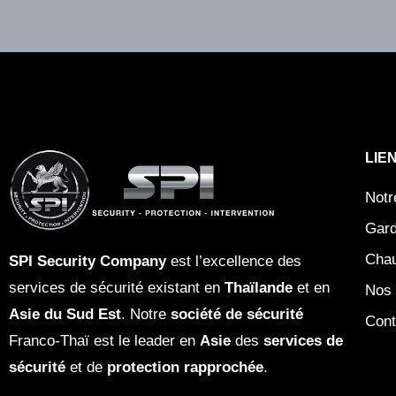
u
r
i
t
é
o
LIE
u
p
Notr
a
Gard
r
Chau
SPI Security Company
est l’excellence des
t
services de sécurité existant en
Thaïlande
et en
Nos 
i
Asie du Sud Est
. Notre
société de sécurité
c
Cont
Franco-Thaï est le leader en
Asie
des
services de
u
sécurité
et de
protection rapprochée
.
l